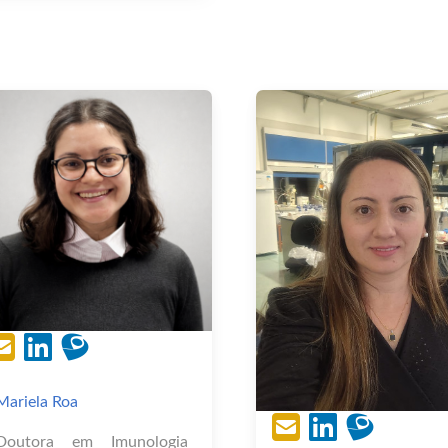
Universidade Federal de
Pós-Graduação
São Paulo.
Fisiologia Humana
Instituto de Ciênc
Biomédicas da USP c
membro do Laboratóri
Metabolismo
Endocrinologia, atuand
caracterização de
elemento responsiv
Estrógeno no gene Slc
Possui mestrado
Fisioterapia pelo Prog
de Pós Graduação
Universidade Estad
Paulista "Júlio Mesq
Filho" como membro
Grupo de Pesquisa
Mariela Roa
Fisiologia (GPFIS), 
ênfase na análise
Doutora em Imunologia