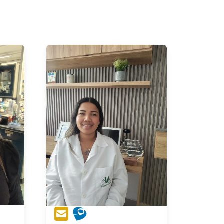
 em
projetos e relatos de
 do
extensão apresentados em
ias
eventos, com foco em
omo
análises histológicas, em
o de
modelo animal de
 e
obesidade e treinamento
o na
físico. Mestre pelo
 um
programa de pós
o a
graduação em fisioterapia,
2a4.
pela Universidade Estadual
 em
Paulista "Júlio Mesquita
rama
Filho" de Presidente
 da
Prudente como membro no
ual
Grupo de Pesquisa em
uita
Fisiologia de (2015-2018),
 do
na condição de bolsista
 em
CAPES, com ênfase no
com
efeito do destreinamento
 de
sobre metabolismo