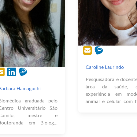
Caroline Laurindo
Pesquisadora e docent
área da saúde, 
Barbara Hamaguchi
experiência em mode
Biomédica graduada pelo
animal e celular com 
Centro Universitário São
em Fisiologia Humana
Camilo, mestre e
sistema Endócri
doutoranda em Biologia
Metabolismo e Genéti
Molecular pela
Doutora pelo Program