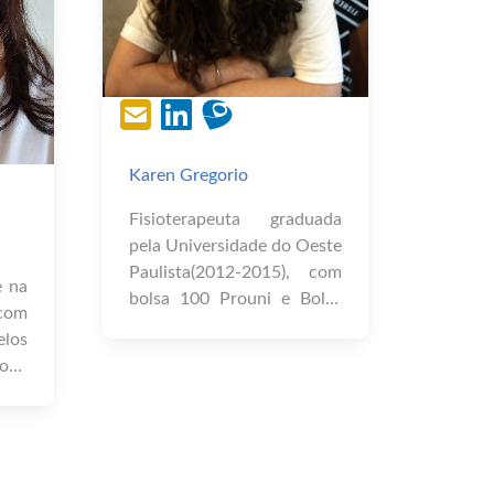
Karen Gregorio
Fisioterapeuta graduada
pela Universidade do Oeste
Paulista(2012-2015), com
e na
bolsa 100 Prouni e Bolsa
com
Permanência. Exerceu
los
atividades de iniciação
foco
científica na graduação em
 do
projetos beneficiados pelo
no,
PROBIC - Programa de
ca.
Bolsas de Iniciação
a de
Científica, entre outros