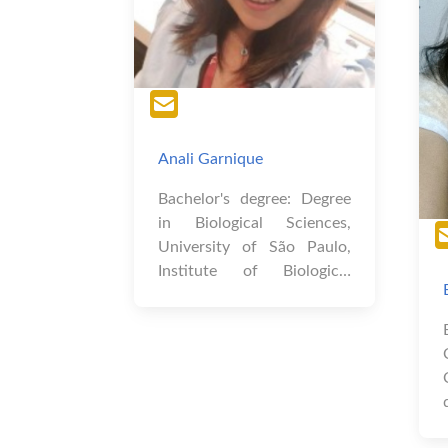
Anali Garnique
Bachelor's degree: Degree
in Biological Sciences,
University of São Paulo,
Institute of Biological
Sciences (2008-2014).
Project: “Effects of
Cinnamic Acid on Cellular
Migration in Human
Melanoma”. Master 's
degree: Master in Science
(Cellular and Tissue